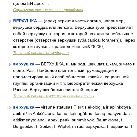
целом EN apex …
Справочник технического переводчика
ВЕРХУШКА
— (apex) верхняя часть органа, например,
8
верхушка сердца или легкого. Верхушка зуба представляет
собой верхушку его корня, в которой находится небольшое
отверстие (отверстие верхушки зуба (apical foramen)), через
которое из пульпы к расположенным&#8230; …
Толковый словарь по медицине
верхушка
— ВЕРХУШКА, и, мн род. шек, дат. шкам, ж чего и
9
с опр. Разг. Наиболее влиятельный, руководящий и
привилегированный слой общества, какой л. социальной
группы, организации и т.п. Бюрократическая верхушка
России. Верхушка большевистской партии …
Толковый словарь русских существительных
верхушка
— viršūnė statusas T sritis ekologija ir aplinkotyra
10
apibrėžtis Aukščiausia kalno, kalnagūbrio, kalnų masyvo dalis.
atitikmenys: angl. apex; peak; summit vok. Baumkrone, f;
Bergspitze, f; Spitze, f; Wipfel, m rus. верхушка, f; вершина, f
…