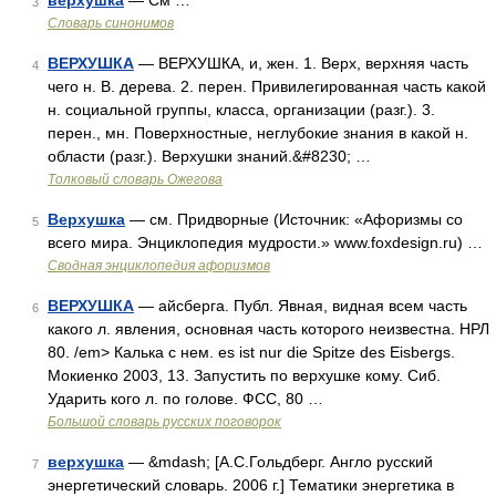
верхушка
— См …
3
Словарь синонимов
ВЕРХУШКА
— ВЕРХУШКА, и, жен. 1. Верх, верхняя часть
4
чего н. В. дерева. 2. перен. Привилегированная часть какой
н. социальной группы, класса, организации (разг.). 3.
перен., мн. Поверхностные, неглубокие знания в какой н.
области (разг.). Верхушки знаний.&#8230; …
Толковый словарь Ожегова
Верхушка
— см. Придворные (Источник: «Афоризмы со
5
всего мира. Энциклопедия мудрости.» www.foxdesign.ru) …
Сводная энциклопедия афоризмов
ВЕРХУШКА
— айсберга. Публ. Явная, видная всем часть
6
какого л. явления, основная часть которого неизвестна. НРЛ
80. /em> Калька с нем. es ist nur die Spitze des Eisbergs.
Мокиенко 2003, 13. Запустить по верхушке кому. Сиб.
Ударить кого л. по голове. ФСС, 80 …
Большой словарь русских поговорок
верхушка
— &mdash; [А.С.Гольдберг. Англо русский
7
энергетический словарь. 2006 г.] Тематики энергетика в