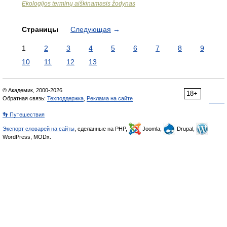
Ekologijos terminų aiškinamasis žodynas
Страницы
Следующая
→
1
2
3
4
5
6
7
8
9
10
11
12
13
© Академик, 2000-2026
18+
Обратная связь:
Техподдержка
,
Реклама на сайте
👣 Путешествия
Экспорт словарей на сайты
, сделанные на PHP,
Joomla,
Drupal,
WordPress, MODx.